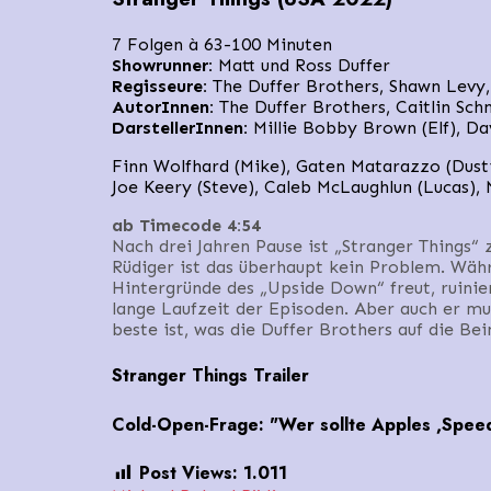
7 Folgen à 63-100 Minuten
Showrunner:
Matt und Ross Duffer
Regisseure:
The Duffer Brothers, Shawn Levy
AutorInnen:
The Duffer Brothers, Caitlin Sch
DarstellerInnen:
Millie Bobby Brown (Elf), D
Finn Wolfhard (Mike), Gaten Matarazzo (Dusti
Joe Keery (Steve), Caleb McLaughlun (Lucas),
ab Timecode 4:54
Nach drei Jahren Pause ist „Stranger Things“
Rüdiger ist das überhaupt kein Problem. Wäh
Hintergründe des „Upside Down“ freut, ruinie
lange Laufzeit der Episoden. Aber auch er mus
beste ist, was die Duffer Brothers auf die Bei
Stranger Things Trailer
Cold-Open-Frage: "Wer sollte Apples ,Speed
Post Views:
1.011