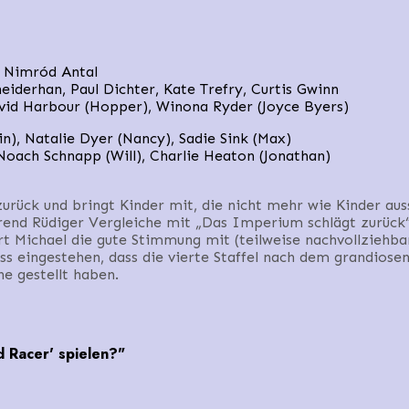
, Nimród Antal
neiderhan, Paul Dichter, Kate Trefry, Curtis Gwinn
avid Harbour (Hopper), Winona Ryder (Joyce Byers)
n), Natalie Dyer (Nancy), Sadie Sink (Max)
 Noach Schnapp (Will), Charlie Heaton (Jonathan)
 zurück und bringt Kinder mit, die nicht mehr wie Kinder au
rend Rüdiger Vergleiche mit „Das Imperium schlägt zurück“
rt Michael die gute Stimmung mit (teilweise nachvollziehba
s eingestehen, dass die vierte Staffel nach dem grandiosen
ne gestellt haben.
 Racer' spielen?"