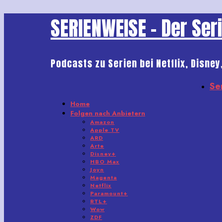
SERIENWEISE - Der Se
Podcasts zu Serien bei Netflix, Disney
Se
Home
Folgen nach Anbietern
Amazon
Apple TV
ARD
Arte
Disney+
HBO Max
Joyn
Magenta
Netflix
Paramount+
RTL+
Wow
ZDF