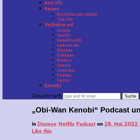
Best Ofs
Recaps
Die Ringe der Macht
The Pitt
Verfügbar auf
iTunes
Spotify
Campfire FM
podcast.de
Stitcher
Podbean
Blubrry
TuneIn
Overcast
Podimo
Castro
Kontakt
Gesucht nach
„Obi-Wan Kenobi“ Podcast un
in
Disney+
Netflix
Podcast
on
28. Mai 2022
Like this