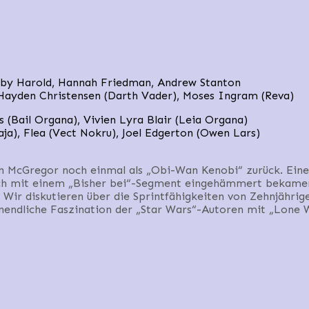
Joby Harold, Hannah Friedman, Andrew Stanton
ayden Christensen (Darth Vader), Moses Ingram (Reva)
 (Bail Organa), Vivien Lyra Blair (Leia Organa)
aja), Flea (Vect Nokru), Joel Edgerton (Owen Lars)
n McGregor noch einmal als „Obi-Wan Kenobi“ zurück. Eine 
ich mit einem „Bisher bei“-Segment eingehämmert bekamen.
e. Wir diskutieren über die Sprintfähigkeiten von Zehnjähr
nendliche Faszination der „Star Wars“-Autoren mit „Lone W