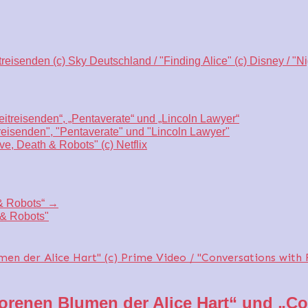
eitreisenden“, „Pentaverate“ und „Lincoln Lawyer“
treisenden", "Pentaverate" und "Lincoln Lawyer"
 & Robots“
→
 & Robots"
rlorenen Blumen der Alice Hart“ und „C