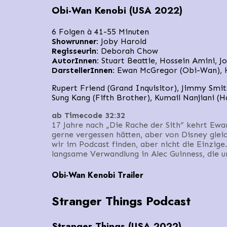
Obi-Wan Kenobi (USA 2022)
6 Folgen à 41-55 Minuten
Showrunner:
Joby Harold
Regisseurin:
Deborah Chow
AutorInnen:
Stuart Beattie, Hossein Amini, 
DarstellerInnen:
Ewan McGregor (Obi-Wan), H
Rupert Friend (Grand Inquisitor), Jimmy Smits
Sung Kang (Fifth Brother), Kumail Nanjiani (H
ab Timecode 32:32
17 Jahre nach „Die Rache der Sith“ kehrt Ewa
gerne vergessen hätten, aber von Disney gle
wir im Podcast finden, aber nicht die Einzig
langsame Verwandlung in Alec Guinness, die u
Obi-Wan Kenobi Trailer
Stranger Things Podcast
Stranger Things (USA 2022)