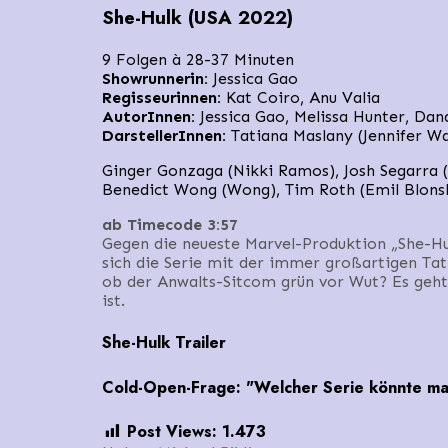
She-Hulk (USA 2022)
9 Folgen à 28-37 Minuten
Showrunnerin:
Jessica Gao
Regisseurinnen:
Kat Coiro, Anu Valia
AutorInnen:
Jessica Gao, Melissa Hunter, Dan
DarstellerInnen:
Tatiana Maslany (Jennifer Wal
Ginger Gonzaga (Nikki Ramos), Josh Segarra (
Benedict Wong (Wong), Tim Roth (Emil Blonsk
ab Timecode 3:57
Gegen die neueste Marvel-Produktion „She-H
sich die Serie mit der immer großartigen Tat
ob der Anwalts-Sitcom grün vor Wut? Es geht
ist.
She-Hulk Trailer
Cold-Open-Frage: "Welcher Serie könnte man 
Post Views:
1.473