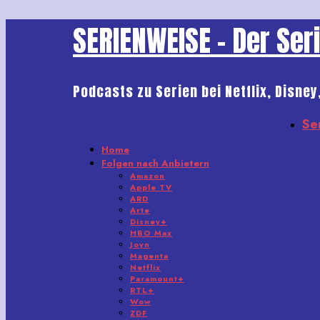
SERIENWEISE - Der Se
Podcasts zu Serien bei Netflix, Disney
Se
Home
Folgen nach Anbietern
Amazon
Apple TV
ARD
Arte
Disney+
HBO Max
Joyn
Magenta
Netflix
Paramount+
RTL+
Wow
ZDF