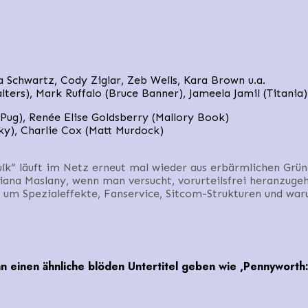
a Schwartz, Cody Ziglar, Zeb Wells, Kara Brown u.a.
ters), Mark Ruffalo (Bruce Banner), Jameela Jamil (Titania)
Pug), Renée Elise Goldsberry (Mallory Book)
y), Charlie Cox (Matt Murdock)
ulk“ läuft im Netz erneut mal wieder aus erbärmlichen Gr
iana Maslany, wenn man versucht, vorurteilsfrei heranzug
 um Spezialeffekte, Fanservice, Sitcom-Strukturen und war
einen ähnliche blöden Untertitel geben wie ,Pennyworth: