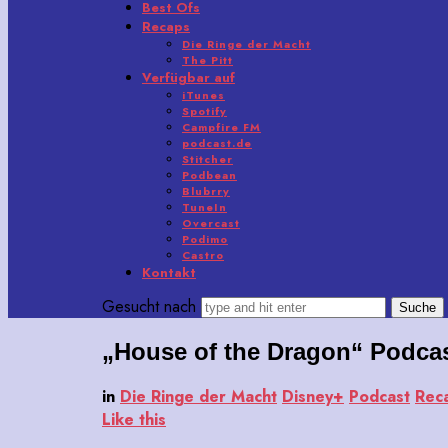
Best Ofs
Recaps
Die Ringe der Macht
The Pitt
Verfügbar auf
iTunes
Spotify
Campfire FM
podcast.de
Stitcher
Podbean
Blubrry
TuneIn
Overcast
Podimo
Castro
Kontakt
Gesucht nach
„House of the Dragon“ Podca
in
Die Ringe der Macht
Disney+
Podcast
Rec
Like this