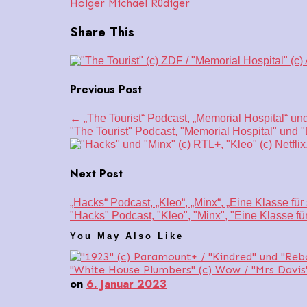
Holger
Michael
Rüdiger
Share This
Previous Post
←
„The Tourist“ Podcast, „Memorial Hospital“ und
"The Tourist" Podcast, "Memorial Hospital" und "
Next Post
„Hacks“ Podcast, „Kleo“, „Minx“, „Eine Klasse fü
"Hacks" Podcast, "Kleo", "Minx", "Eine Klasse fü
You May Also Like
on
6. Januar 2023