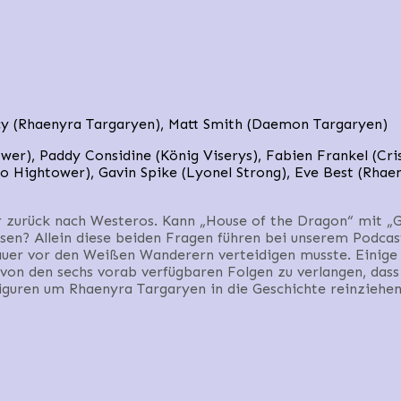
y (Rhaenyra Targaryen), Matt Smith (Daemon Targaryen)
wer), Paddy Considine (König Viserys), Fabien Frankel (Cri
to Hightower), Gavin Spike (Lyonel Strong), Eve Best (Rhae
er zurück nach Westeros. Kann „House of the Dragon“ mit 
sen? Allein diese beiden Fragen führen bei unserem Podcas
 Mauer vor den Weißen Wanderern verteidigen musste. Einige
ir von den sechs vorab verfügbaren Folgen zu verlangen, das
guren um Rhaenyra Targaryen in die Geschichte reinziehe