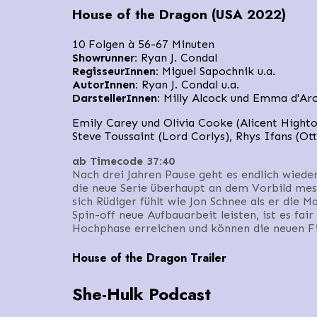
House of the Dragon (USA 2022)
10 Folgen à 56-67 Minuten
Showrunner:
Ryan J. Condal
RegisseurInnen:
Miguel Sapochnik u.a.
AutorInnen:
Ryan J. Condal u.a.
DarstellerInnen:
Milly Alcock und Emma d'Arc
Emily Carey und Olivia Cooke (Alicent Highto
Steve Toussaint (Lord Corlys), Rhys Ifans (Ot
ab Timecode 37:40
Nach drei Jahren Pause geht es endlich wied
die neue Serie überhaupt an dem Vorbild mes
sich Rüdiger fühlt wie Jon Schnee als er die
Spin-off neue Aufbauarbeit leisten, ist es fa
Hochphase erreichen und können die neuen Fi
House of the Dragon Trailer
She-Hulk Podcast